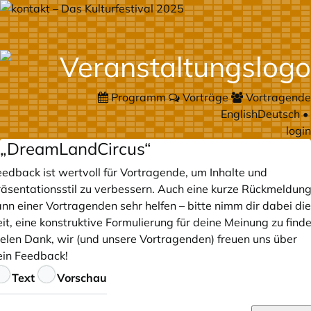
Programm
Vorträge
Vortragende
English
Deutsch
•
login
„DreamLandCircus“
eedback ist wertvoll für Vortragende, um Inhalte und
räsentationsstil zu verbessern. Auch eine kurze Rückmeldun
nn einer Vortragenden sehr helfen – bitte nimm dir dabei die
it, eine konstruktive Formulierung für deine Meinung zu finde
ielen Dank, wir (und unsere Vortragenden) freuen uns über
ein Feedback!
eedback
Text
Vorschau