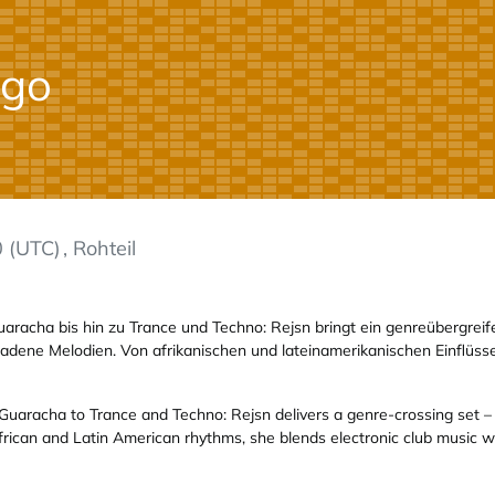
 (UTC)
, Rohteil
aracha bis hin zu Trance und Techno: Rejsn bringt ein genreübergrei
dene Melodien. Von afrikanischen und lateinamerikanischen Einflüssen
Guaracha to Trance and Techno: Rejsn delivers a genre-crossing set –
frican and Latin American rhythms, she blends electronic club music w