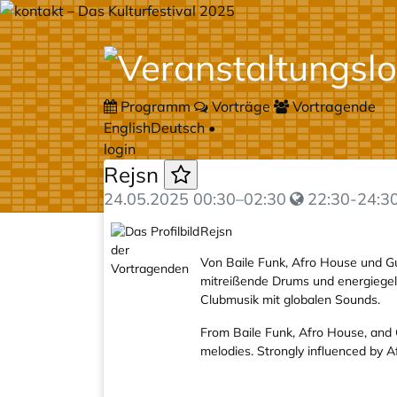
Programm
Vorträge
Vortragende
English
Deutsch
•
login
Rejsn
24.05.2025
00:30
–
02:30
22:30-24:30
Rejsn
Von Baile Funk, Afro House und Gu
mitreißende Drums und energiegela
Clubmusik mit globalen Sounds.
From Baile Funk, Afro House, and 
melodies. Strongly influenced by A