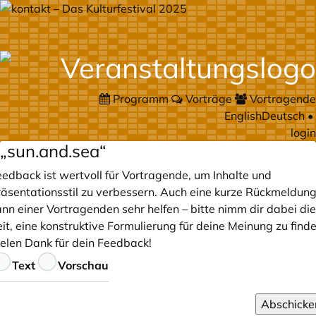
Programm
Vorträge
Vortragende
English
Deutsch
•
login
„sun.and.sea“
eedback ist wertvoll für Vortragende, um Inhalte und
räsentationsstil zu verbessern. Auch eine kurze Rückmeldun
nn einer Vortragenden sehr helfen – bitte nimm dir dabei die
it, eine konstruktive Formulierung für deine Meinung zu finde
ielen Dank für dein Feedback!
eedback
Text
Vorschau
Abschicke